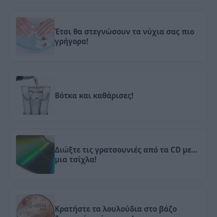
Έτσι θα στεγνώσουν τα νύχια σας πιο
γρήγορα!
Βότκα και καθάρισες!
Διώξτε τις γρατσουνιές από τα CD με…
μια τσίχλα!
Κρατήστε τα λουλούδια στο βάζο