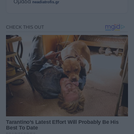
Ομάδα
neadiatrofis.gr